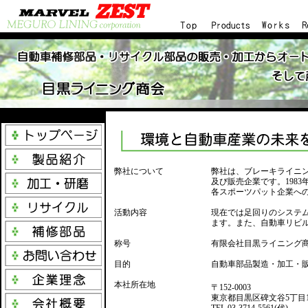
...
弊社について
弊社は、ブレーキライニ
及び販売企業です。198
各スポーツパット企業への
...
活動内容
現在では足回りのシステ
ます。また、自動車リビ
...
称号
有限会社目黒ライニング
...
目的
自動車部品製造・加工・
...
本社所在地
〒152-0003
東京都目黒区碑文谷5丁目1