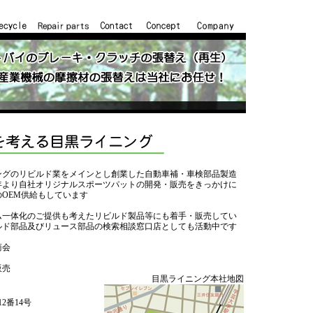
ングのリビルド業をメインとし創業した自動車補・車検部品製造
3年より自社オリジナルスポーツパットの開発・販売をきっかけに
OEM供給もしています
ム一体化のご提供も考えたリビルド製品等にも着手・販売してい
ルド部品及びリュース部品の検索相談窓口店としても活動中です
商会
販売
目黒ライニング本社地図
2番14号