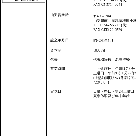
TEL 03-3714-5561(代)
FAX 03-3714-5944
...
山梨営業所
〒400-0504
山梨県南巨摩郡増穂町小林2
TEL 0556-22-6665(代)
FAX 0556-22-6720
...
設立年月日
昭和39年12月
...
資本金
1000万円
...
代表
代表取締役 深澤 秀樹
...
営業時間
月～金曜日 午前9時00分
土曜日 午前9時00分～午
(上記時間以外の営業時間
ださい。)
...
定休日
日曜・祭日・第2/4土曜日
夏季休暇及び年末年始